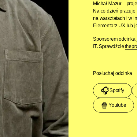
Michał Mazur – proje
Na co dzień pracuje 
na warsztatach i w i
Elementarz UX lub 
Sponsorem odcinka je
IT. Sprawdźcie ⁠⁠⁠⁠⁠
thepro
Posłuchaj odcinka
🎧
Spotify
🍿
Youtube