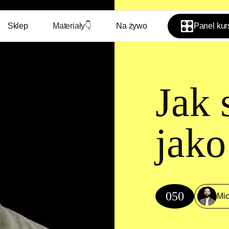
🎛️
Sklep
Materiały
👇
Na żywo
Panel ku
Jak 
jak
050
Mic