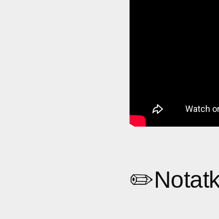
✏️
Notatk