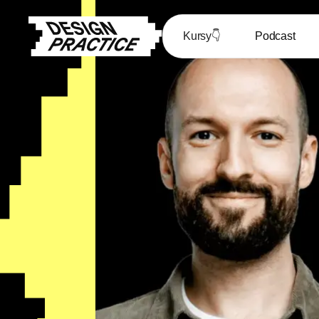
Kursy
👇
Podcast