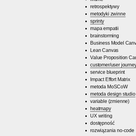
retrospektywy
metodyki zwinne
sprinty
mapa empatii
brainstorming
Business Model Can
Lean Canvas
Value Proposition Ca
customer/user journe
service blueprint
Impact Effort Matrix
metoda MoSCoW
metoda design studio
variable (zmienne)
heatmapy
UX writing
dostępność
rozwiązania no-code