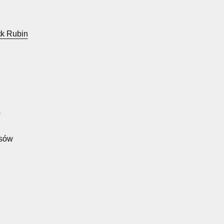
ck Rubin
w
jsów