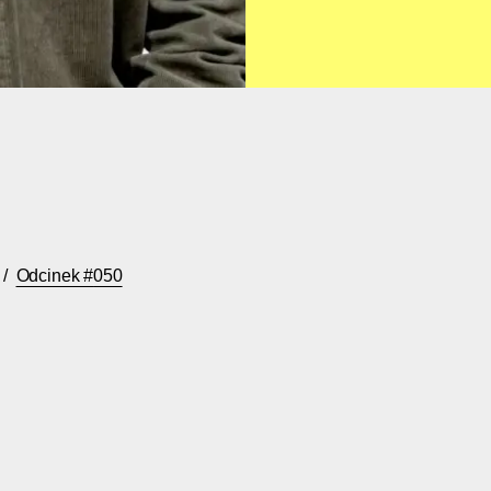
/
Odcinek #
050