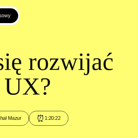
rsowy
się rozwijać
o UX?
⏰
hał Mazur
1:20:22