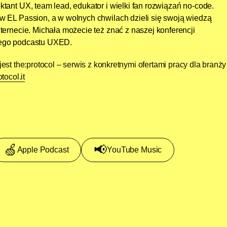
ktant UX, team lead, edukator i wielki fan rozwiązań no-code.
w EL Passion, a w wolnych chwilach dzieli się swoją wiedzą
nternecie. Michała możecie też znać z naszej konferencji
jego podcastu UXED.
st the:protocol – serwis z konkretnymi ofertami pracy dla branży
tocol.it
🍏
📢
Apple Podcast
YouTube Music