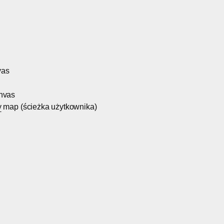
vas
nvas
y
map (ścieżka użytkownika)