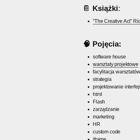
📔
Książki
:
“The Creative Act” Ri
🧠 Pojęcia:
software house
warsztaty projektowe
facylitacja warsztató
strategia
projektowanie interfe
html
Flash
zarządzanie
marketing
HR
custom code
iframe