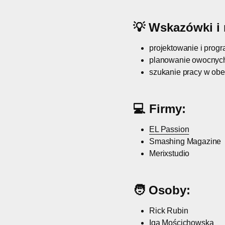
💡 Wskazówki i 
projektowanie i pro
planowanie owocnych
szukanie pracy w ob
💻 Firmy:
EL Passion
Smashing Magazine
Merixstudio
🧑 Osoby:
Rick Rubin
Iga Mościchowska