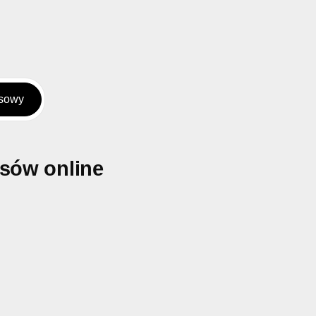
rsowy
rsów online