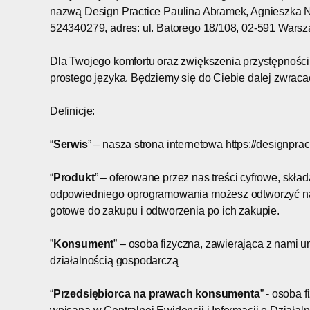
nazwą Design Practice Paulina Abramek, Agnieszka
524340279, adres: ul. Batorego 18/108, 02-591 Warsza
Dla Twojego komfortu oraz zwiększenia przystępności
prostego języka. Będziemy się do Ciebie dalej zwracać 
Definicje:
“
Serwis
” – nasza strona internetowa https://designpra
“
Produkt
” – oferowane przez nas treści cyfrowe, skład
odpowiedniego oprogramowania możesz odtworzyć na 
gotowe do zakupu i odtworzenia po ich zakupie.
”
Konsument
” – osoba fizyczna, zawierająca z nami
działalnością gospodarczą
“
Przedsiębiorca na prawach konsumenta
” - osoba 