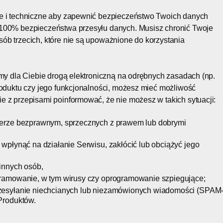
ne i techniczne aby zapewnić bezpieczeństwo Twoich danych
 100% bezpieczeństwa przesyłu danych. Musisz chronić Twoje
ób trzecich, które nie są upoważnione do korzystania
emy dla Ciebie drogą elektroniczną na odrębnych zasadach (np.
roduktu czy jego funkcjonalności, możesz mieć możliwość
 z przepisami poinformować, że nie możesz w takich sytuacji:
terze bezprawnym, sprzecznych z prawem lub dobrymi
wpłynąć na działanie Serwisu, zakłócić lub obciążyć jego
 innych osób,
gramowanie, w tym wirusy czy oprogramowanie szpiegujące;
rzesyłanie niechcianych lub niezamówionych wiadomości (SPAM
Produktów.