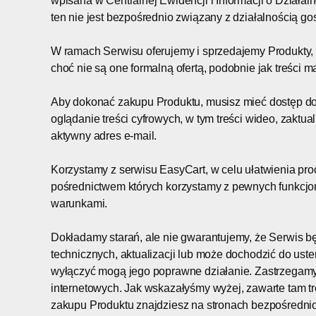
wpisana w Centralnej Ewidencji i Informacji o Działa
ten nie jest bezpośrednio związany z działalnością g
W ramach Serwisu oferujemy i sprzedajemy Produkty, 
choć nie są one formalną ofertą, podobnie jak treści 
Aby dokonać zakupu Produktu, musisz mieć dostęp do
oglądanie treści cyfrowych, w tym treści wideo, zakt
aktywny adres e-mail.
Korzystamy z serwisu EasyCart, w celu ułatwienia pr
pośrednictwem których korzystamy z pewnych funkcjon
warunkami.
Dokładamy starań, ale nie gwarantujemy, że Serwis
technicznych, aktualizacji lub może dochodzić do ust
wyłączyć mogą jego poprawne działanie. Zastrzegamy
internetowych. Jak wskazałyśmy wyżej, zawarte tam tre
zakupu Produktu znajdziesz na stronach bezpośrednio