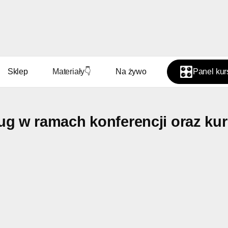
🎛️
Sklep
Materiały
👇
Na żywo
Panel ku
ug w ramach konferencji oraz ku