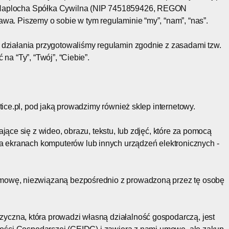
 Naplocha Spółka Cywilna (NIP 7451859426, REGON
wa. Piszemy o sobie w tym regulaminie “my”, “nam”, “nas”.
 działania przygotowaliśmy regulamin zgodnie z zasadami tzw.
na “Ty”, “Twój”, “Ciebie”.
ctice.pl, pod jaką prowadzimy również sklep internetowy.
ające się z wideo, obrazu, tekstu, lub zdjęć, które za pomocą
ekranach komputerów lub innych urządzeń elektronicznych -
 umowę, niezwiązaną bezpośrednio z prowadzoną przez tę osobę
fizyczna, która prowadzi własną działalność gospodarczą, jest