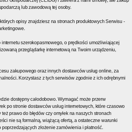
lności Gospodarczej (CEIDG) i zawiera z nami umowę, ale zakup
ospodarczą lub zawodową tej osoby.
których opisy znajdziesz na stronach produktowych Serwisu -
marketingowe.
 internetu szerokopasmowego, o prędkości umożliwiającej
ualizowaną przeglądarkę internetową na Twoim urządzeniu,
ocesu zakupowego oraz innych dostawców usług online, za
alności. Korzystasz z tych serwisów zgodnie z ich odrębnymi
 będzie dostępny całodobowo. Wymagać może przerw
erek po stronie dostawców usług internetowych, które czasowo
 też prawo do błędów czy omyłek na naszych stronach
ści nie są formalną, wiążącą ofertą, a ostateczne warunki
 poprzedzających złożenie zamówienia i płatność.