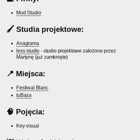
Mud Studio
🖌️
Studia projektowe:
Anagrama
less studio
- studio projektowe założone przez
Martynę (już zamknięte)
📍
Miejsca:
Festiwal Blanc
tuBaza
🧠
Pojęcia:
Key visual