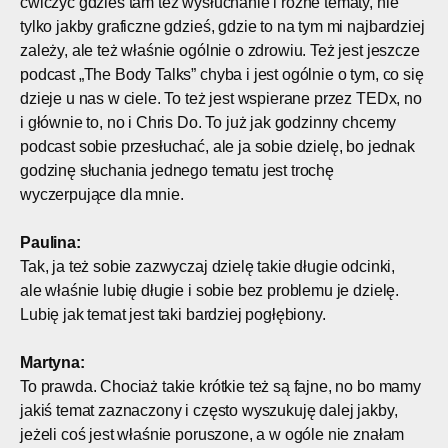
ćwiczyć gdzieś tam też wysłuchanie i różne tematy, nie
tylko jakby graficzne gdzieś, gdzie to na tym mi najbardziej
zależy, ale też właśnie ogólnie o zdrowiu. Też jest jeszcze
podcast „The Body Talks” chyba i jest ogólnie o tym, co się
dzieje u nas w ciele. To też jest wspierane przez TEDx, no
i głównie to, no i Chris Do. To już jak godzinny chcemy
podcast sobie przesłuchać, ale ja sobie dzielę, bo jednak
godzinę słuchania jednego tematu jest trochę
wyczerpujące dla mnie.
Paulina:
Tak, ja też sobie zazwyczaj dzielę takie długie odcinki,
ale właśnie lubię długie i sobie bez problemu je dzielę.
Lubię jak temat jest taki bardziej pogłębiony.
Martyna:
To prawda. Chociaż takie krótkie też są fajne, no bo mamy
jakiś temat zaznaczony i często wyszukuję dalej jakby,
jeżeli coś jest właśnie poruszone, a w ogóle nie znałam