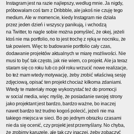
Instagram jest na razie najlepszy, według mnie. Ja nigdy,
próbowałam coś tam z Dribbble, ale jakoś nie czuję tego
medium. Ale w momencie, kiedy Instagram nie działa
przez jeden dzień i wszyscy panikują, i wchodzą
na Twitter, to nagle sobie można pomyśleć, że okej, jeżeli
ktoś nie ma portfolio, no to jest trochę z ręką w nocniku, że
tak powiem. Więc to budowanie portfolio cały czas,
dodawanie projektów aktualnych w miarę możliwości. Nie
musi to być tak często, jak nie wiem, co projekt. Ale ja teraz
staram się co roku lub co pół roku wrzucić nowe realizacje,
bo też mam wtedy motywację, żeby zrobić właściwą sesję
zdjęciową, opisać ten projekt chociaż kilkoma zdaniami.
Wtedy te materiały mogę wykorzystać też do promocji
w social media, więc myślę, że posiadanie swojej strony
jako projektant jest bardzo, bardzo ważne, bo inaczej
nawet bardzo też trudno kogoś polecić, jeżeli nie ma
takiego miejsca w sieci. Bo po jednym obrazku czasami
nie da się ocenić, czy projekt jest przemyślany. No chyba,
że zrobimy karuzelę, ale tak czy inaczej, żeby zobaczyć