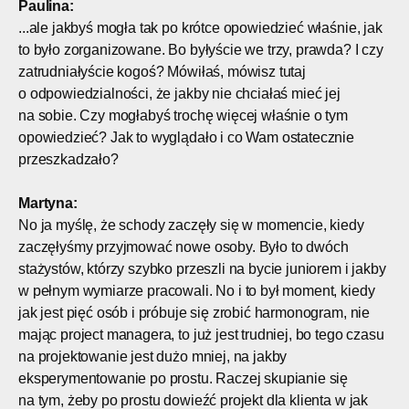
Paulina:
...ale jakbyś mogła tak po krótce opowiedzieć właśnie, jak
to było zorganizowane. Bo byłyście we trzy, prawda? I czy
zatrudniałyście kogoś? Mówiłaś, mówisz tutaj
o odpowiedzialności, że jakby nie chciałaś mieć jej
na sobie. Czy mogłabyś trochę więcej właśnie o tym
opowiedzieć? Jak to wyglądało i co Wam ostatecznie
przeszkadzało?
Martyna:
No ja myślę, że schody zaczęły się w momencie, kiedy
zaczęłyśmy przyjmować nowe osoby. Było to dwóch
stażystów, którzy szybko przeszli na bycie juniorem i jakby
w pełnym wymiarze pracowali. No i to był moment, kiedy
jak jest pięć osób i próbuje się zrobić harmonogram, nie
mając project managera, to już jest trudniej, bo tego czasu
na projektowanie jest dużo mniej, na jakby
eksperymentowanie po prostu. Raczej skupianie się
na tym, żeby po prostu dowieźć projekt dla klienta w jak