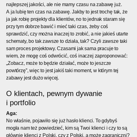
najlepszej jakości, ale nie mamy czasu na zabawę już.
A ja lubię ten czas na zabawę. Jakby to jest trochę tak, że
ja jak robię projekty dla klientów, no to jednak staram się
przy tym dobrze bawić i mieć taki czas, żeby coś
sprawdzić, czy można inaczej to zrobić, a nie jakieś utarte
schematy, bo tak zawsze to działa, tak? Czyli zawsze taki
sam proces projektowy. Czasami jak sama pracuje to
wiem, że mogę coś odwrócić, coś inaczej zaproponować:
„Zobacz, może to będzie działać, może to jeszcze
powtórzę”, więc to jest jakiś taki moment, w którym tej
zabawy jest dużo więcej.
O klientach, pewnym dywanie
i portfolio
Aga:
No właśnie, pojawiło się już hasło klienci. To gdybyś
mogła nam też powiedzieć, kim są Twoi klienci i czy to są
głównie klienci z Polski, czy z Polski, a może zagraniczni?