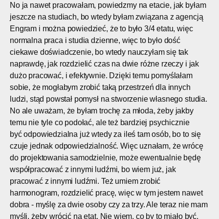
No ja nawet pracowałam, powiedzmy na etacie, jak byłam
jeszcze na studiach, bo wtedy byłam związana z agencją
Engram i można powiedzieć, że to było 3/4 etatu, więc
normalna praca i studia dzienne, więc to było dość
ciekawe doświadczenie, bo wtedy nauczyłam się tak
naprawdę, jak rozdzielić czas na dwie różne rzeczy i jak
dużo pracować, i efektywnie. Dzięki temu pomyślałam
sobie, że mogłabym zrobić taką przestrzeń dla innych
ludzi, stąd powstał pomysł na stworzenie własnego studia.
No ale uważam, że byłam trochę za młoda, żeby jakby
temu nie tyle co podołać, ale też bardziej psychicznie
być odpowiedzialna już wtedy za ileś tam osób, bo to się
czuje jednak odpowiedzialność. Więc uznałam, że wrócę
do projektowania samodzielnie, może ewentualnie będę
współpracować z innymi ludźmi, bo wiem już, jak
pracować z innymi ludźmi. Też umiem zrobić
harmonogram, rozdzielić pracę, więc w tym jestem nawet
dobra - myślę za dwie osoby czy za trzy. Ale teraz nie mam
myśli, żeby wrócić na etat. Nie wiem, co by to miało być,