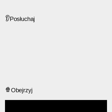
👂
Posłuchaj
🍿
Obejrzyj