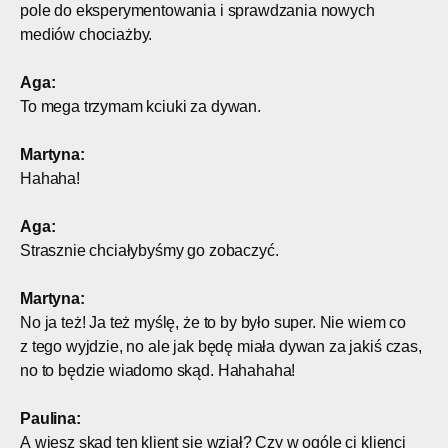
pole do eksperymentowania i sprawdzania nowych
mediów chociażby.
Aga:
To mega trzymam kciuki za dywan.
Martyna:
Hahaha!
Aga:
Strasznie chciałybyśmy go zobaczyć.
Martyna:
No ja też! Ja też myślę, że to by było super. Nie wiem co
z tego wyjdzie, no ale jak będę miała dywan za jakiś czas,
no to będzie wiadomo skąd. Hahahaha!
Paulina:
A wiesz skąd ten klient się wziął? Czy w ogóle ci klienci