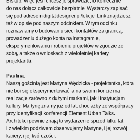
Biskup. Więc jeśli chcesz je sprawdzić, to koniecznie
do nas dołącz całkowicie bezpłatnie. Wystarczy zapisać
się pod adresem digitaldesigner.pl/lekcje. Link znajdziesz
też w opisie pod naszym odcinkiem. W tym odcinku
rozmawiamy o budowaniu sieci kontaktów za granicą,
prowadzeniu dużego konta na Instagramie,
eksperymentowaniu i robieniu projektów w zgodzie ze
sobą, a także o wnioskach z wieloletniej kariery
projektantki.
Paulina:
Naszą gościnią jest Martyna Wędzicka - projektantka, która
nie boi się eksperymentować, a na swoim koncie ma
realizacje zarówno z dużymi markami, jak i instytucjami
kultury. Martynę znamy już od lat, chociażby ze współpracy
przy identyfikacji konferencji Element Urban Talks.
Architekci pewnie znają to wydarzenie sprzed kilku lat
i z wielkim podziwem obserwujemy Martynę, i jej rozwój
kariery, i jej twórczości.