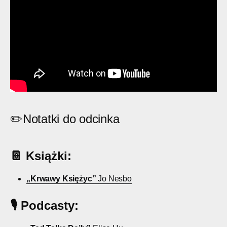
✏️
Notatki do odcinka
📔 Książki:
„Krwawy Księżyc”
Jo Nesbo
🎙️ Podcasty: