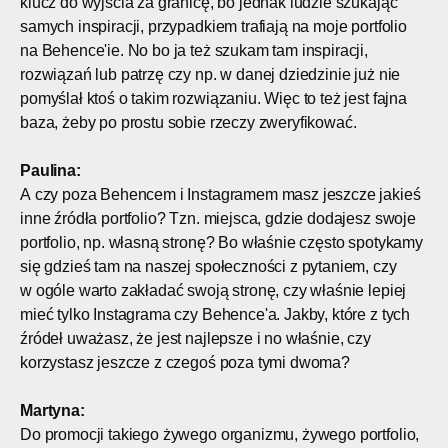
klucz do wyjścia za granicę, bo jednak ludzie szukając
samych inspiracji, przypadkiem trafiają na moje portfolio
na Behence'ie. No bo ja też szukam tam inspiracji,
rozwiązań lub patrzę czy np. w danej dziedzinie już nie
pomyślał ktoś o takim rozwiązaniu. Więc to też jest fajna
baza, żeby po prostu sobie rzeczy zweryfikować.
Paulina:
A czy poza Behencem i Instagramem masz jeszcze jakieś
inne źródła portfolio? Tzn. miejsca, gdzie dodajesz swoje
portfolio, np. własną stronę? Bo właśnie często spotykamy
się gdzieś tam na naszej społeczności z pytaniem, czy
w ogóle warto zakładać swoją stronę, czy właśnie lepiej
mieć tylko Instagrama czy Behence'a. Jakby, które z tych
źródeł uważasz, że jest najlepsze i no właśnie, czy
korzystasz jeszcze z czegoś poza tymi dwoma?
Martyna:
Do promocji takiego żywego organizmu, żywego portfolio,