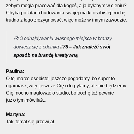
żebym mogła pracować dla kogoś, a ja byłabym w cieniu?
Chyba po latach budowania swojej marki osobistej trochę
trudno z tego zrezygnować, więc może w innym zawodzie.
🧭 O odnajdywaniu własnego miejsca w branży
dowiesz się z odcinka
#78 – Jak znaleźć swój
sposób na branżę kreatywną
.
Paulina:
O tej marce osobistej jeszcze pogadamy, bo super to
ogarniasz, więc jeszcze Cię o to pytamy, ale nie będziemy
Cię mocno maglować o studio, bo trochę też pewnie
już o tym mówiłaś...
Martyna:
Tak, temat się przewijał.