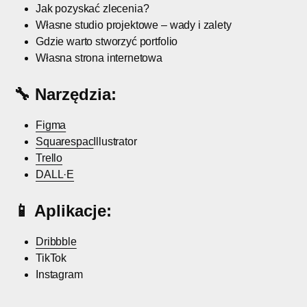
Jak pozyskać zlecenia?
Własne studio projektowe – wady i zalety
Gdzie warto stworzyć portfolio
Własna strona internetowa
🔧
Narzędzia:
Figma
Squarespac
Illustrator
Trello
DALL·E
📱 Aplikacje:
Dribbble
TikTok
Instagram