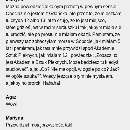
Można powiedzieć lokalnym patriotą w pewnym sensie.
Chociaż nie jestem z Gdańska, ale przez to, że mieszkam
tu chyba 12 albo 13 lat to czuję, że to jest miejsce,
które gdzieś jest w moim serduszku i tak jakbym miała się
tu urodzić, ale po prostu nie miałam okazji. Pamiętam, że
pierwszy raz zobaczyłam morze w Sopocie, jak miałam 5
lat i pamiętam, jak tata mnie przywiózł spod Akademię
Sztuk Pięknych, jak miałam 12 i powiedział: „Zobacz, to
jest Akademia Sztuk Pięknych. Może będziesz tu kiedyś
studiować”, a ja: „Co? Nie ma opcji, w ogóle po co? Jak?
W ogóle sztuka?”. Wtedy jeszcze o tym nie myślałam,
a jakby no prorok. Hahaha!
Aga:
Wow!
Martyna:
Przewidział moją przyszłość, tak!