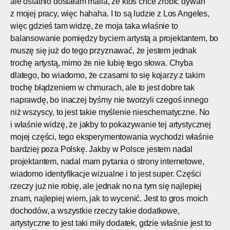
ale ostatnio dostałam maila, że ktoś chce zrobić dywan
z mojej pracy, więc hahaha. I to są ludzie z Los Angeles,
więc gdzieś tam widzę, że moja taka właśnie to
balansowanie pomiędzy byciem artystą a projektantem, bo
muszę się już do tego przyznawać, że jestem jednak
trochę artystą, mimo że nie lubię tego słowa. Chyba
dlatego, bo wiadomo, że czasami to się kojarzy z takim
trochę błądzeniem w chmurach, ale to jest dobre tak
naprawdę, bo inaczej byśmy nie tworzyli czegoś innego
niż wszyscy, to jest takie myślenie nieschematyczne. No
i właśnie widzę, że jakby to pokazywanie tej artystycznej
mojej części, tego eksperymentowania wychodzi właśnie
bardziej poza Polskę. Jakby w Polsce jestem nadal
projektantem, nadal mam pytania o strony internetowe,
wiadomo identyfikacje wizualne i to jest super. Części
rzeczy już nie robię, ale jednak no na tym się najlepiej
znam, najlepiej wiem, jak to wycenić. Jest to gros moich
dochodów, a wszystkie rzeczy takie dodatkowe,
artystyczne to jest taki miły dodatek, gdzie właśnie jest to