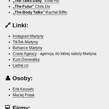
„Ted Talks Daily”
Elise Hu
„The Futur”
Chris Do
„The Body Talks”
Rachel Biffin
🔗
Linki:
Instagram Martyny
TikTok Martyny
Behance Martyny
Crane Agency
- agencja, do której należy Martyna
Kurs Domestika
Ładne.co
👤
Osoby:
Erik Kessels
Maciej Polak
💻
Firmy: