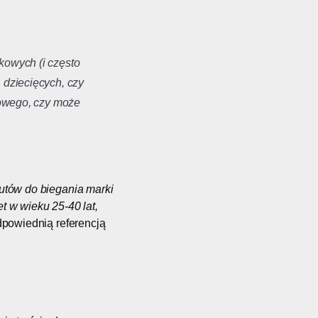
kowych (i często
 dziecięcych, czy
ogowego, czy może
utów do biegania marki
t w wieku 25-40 lat,
dpowiednią referencją