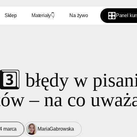
🎛️
Sklep
Materiały
👇
Na żywo
Panel ku
3️⃣ błędy w pisan
ów – na co uważ
4 marca
Maria
Gabrowska