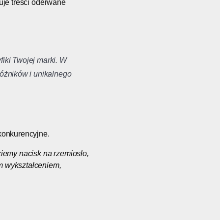
uje treści oderwane
fiki Twojej marki. W
różników i unikalnego
 konkurencyjne.
ziemy nacisk na rzemiosło,
m wykształceniem,