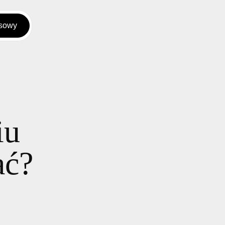
rsowy
iu
ać?