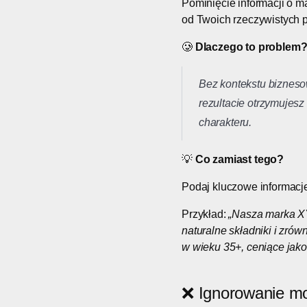
Pominięcie informacji o m
od Twoich rzeczywistych p
🥲
Dlaczego to problem
Bez kontekstu biznesow
rezultacie otrzymujesz
charakteru.
💡
Co zamiast tego?
Podaj kluczowe informacje
Przykład:
„Nasza marka XYZ
naturalne składniki i zr
w wieku 35+, ceniące jak
❌ Ignorowanie moż