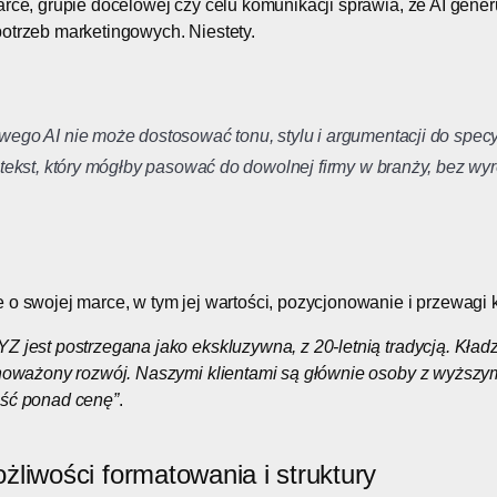
arce, grupie docelowej czy celu komunikacji sprawia, że AI gener
otrzeb marketingowych. Niestety.
?
ego AI nie może dostosować tonu, stylu i argumentacji do specy
 tekst, który mógłby pasować do dowolnej firmy w branży, bez wy
 o swojej marce, w tym jej wartości, pozycjonowanie i przewagi
 jest postrzegana jako ekskluzywna, z 20-letnią tradycją. Kład
ównoważony rozwój. Naszymi klientami są głównie osoby z wyższy
ość ponad cenę”
.
liwości formatowania i struktury