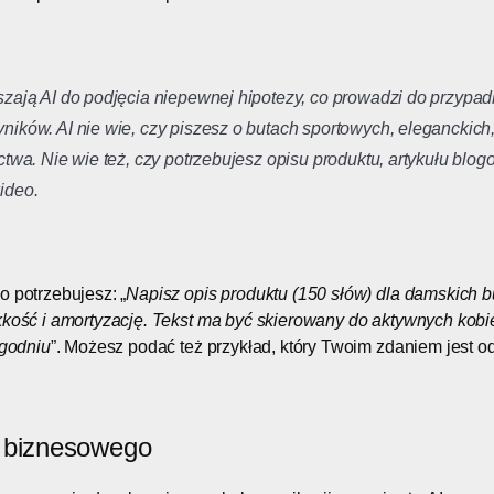
?
szają AI do podjęcia niepewnej hipotezy, co prowadzi do przypad
ików. AI nie wie, czy piszesz o butach sportowych, eleganckich,
ctwa. Nie wie też, czy potrzebujesz opisu produktu, artykułu bl
ideo.
o potrzebujesz: „
Napisz opis produktu (150 słów) dla damskich b
kkość i amortyzację. Tekst ma być skierowany do aktywnych kobie
ygodniu
”. Możesz podać też przykład, który Twoim zdaniem jest o
u biznesowego