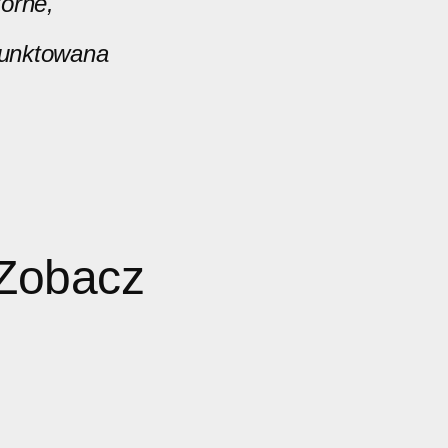
órne,
 punktowana
 Zobacz