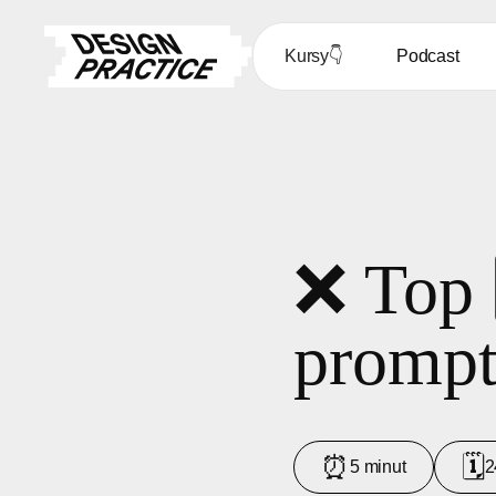
Kursy
👇
Podcast
❌ Top 
prompt
⏰
🗓
5 minut
2