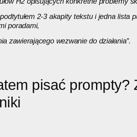
tułów H2 opisujących konkretne problemy sk
odtytułem 2-3 akapity tekstu i jedna lista
mi poradami,
a zawierającego wezwanie do działania”.
atem pisać prompty?
niki