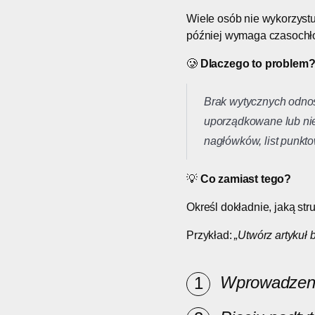
Wiele osób nie wykorzystuj
później wymaga czasochło
🥲
Dlaczego to problem
Brak wytycznych odnośn
uporządkowane lub nie
nagłówków, list punkto
💡
Co zamiast tego?
Określ dokładnie, jaką str
Przykład:
„Utwórz artykuł 
Wprowadzeni