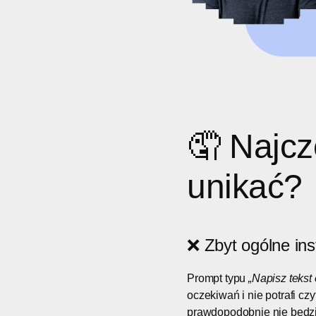
🤦 Najcz
unikać?
❌ Zbyt ogólne ins
Prompt typu
„Napisz tekst
oczekiwań i nie potrafi cz
prawdopodobnie nie będz