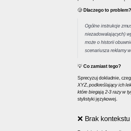
🥲
Dlaczego to problem
Ogólne instrukcje zmu
niezadowalających) wyn
może o historii obuwni
scenariusza reklamy w
💡
Co zamiast tego?
Sprecyzuj dokładnie, czeg
XYZ, podkreślający ich le
które biegają 2-3 razy w t
stylistyki językowej.
❌ Brak kontekst