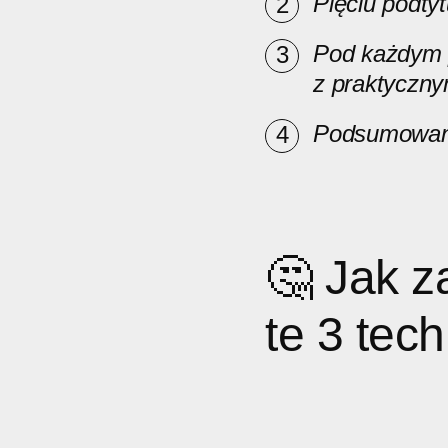
Pięciu podty
Pod każdym p
z praktyczny
Podsumowani
🤔 Jak z
te 3 tech