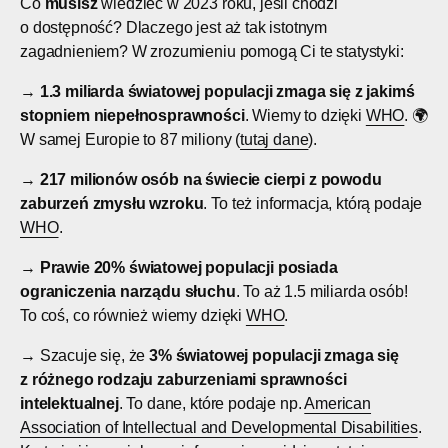
Co
musisz
wiedzieć w 2023 roku, jeśli chodzi
o dostępność? Dlaczego jest aż tak istotnym
zagadnieniem? W zrozumieniu pomogą Ci te statystyki:
→
1.3 miliarda światowej populacji zmaga się z jakimś
stopniem niepełnosprawności
. Wiemy to dzięki
WHO
. 🌍
W samej Europie to 87 miliony (
tutaj dane
).
→
217 milionów osób na świecie cierpi z powodu
zaburzeń zmysłu wzroku
. To też informacja, którą podaje
WHO
.
→
Prawie 20% światowej populacji posiada
ograniczenia narządu słuchu
. To aż 1.5 miliarda osób!
To coś, co również wiemy dzięki
WHO
.
→ Szacuje się, że
3% światowej populacji zmaga się
z różnego rodzaju zaburzeniami sprawności
intelektualnej
. To dane, które podaje np.
American
Association of Intellectual and Developmental Disabilities
.