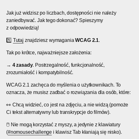
Jak już widzisz po liczbach, dostępności nie należy
zaniedbywać. Jak tego dokonać? Spieszymy
z odpowiedzią!
1️⃣
Tutaj
znajdziesz wymagania
WCAG 2.1
.
Tak po krótce, najważniejsze założenia:
→
4 zasady
. Postrzegalność, funkcjonalność,
zrozumiałość i kompatybilność.
WCAG 2.1 zachęca do myślenia o użytkownikach. To
oznacza, że musisz zadbać o rozwiązania dla osób, które:
👀 Chcą widzieć, co jest na zdjęciu, a nie widzą (pomoże
Ci tekst alternatywny lub transkrypcje do filmów).
🖱️ Nie mogą korzystać z myszy, a jedynie z klawiatury
(
#nomousechallenge
i klawisz Tab kłaniają się nisko).