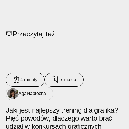
📖
Przeczytaj też
⏰
🗓
4 minuty
17 marca
Aga
Naplocha
Jaki jest najlepszy trening dla grafika?
Pięć powodów, dlaczego warto brać
udział w konkursach graficznych