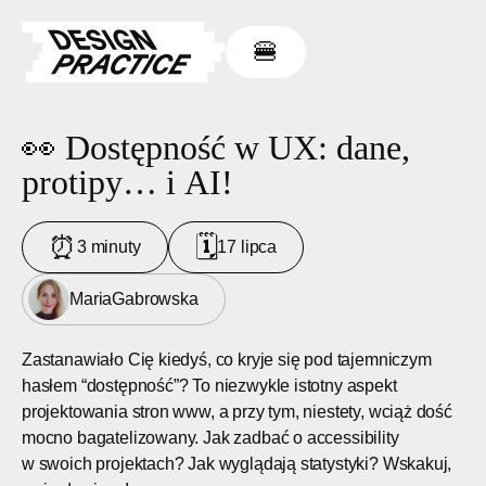
🍔
👀 Dostępność w UX: dane,
protipy… i AI!
⏰
🗓
3 minuty
17 lipca
Maria
Gabrowska
Zastanawiało Cię kiedyś, co kryje się pod tajemniczym
hasłem “dostępność”? To niezwykle istotny aspekt
projektowania stron www, a przy tym, niestety, wciąż dość
mocno bagatelizowany. Jak zadbać o accessibility
w swoich projektach? Jak wyglądają statystyki? Wskakuj,