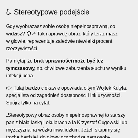
♿ Stereotypowe podejście
Gdy wyobrażasz sobie osobę niepełnosprawną, co
widzisz? 🧑‍🦯 Tak naprawdę obraz, który teraz masz
w głowie, reprezentuje zaledwie niewielki procent
rzeczywistości.
Pamiętaj, że
brak sprawności może być też
tymczasowy,
np. chwilowe zaburzenia słuchu w wyniku
infekcji ucha.
👉
Tutaj
bardzo ciekawie opowiada o tym
Wojtek Kutyła
,
specjalista od zagadnień dostępności i inkluzywności.
Spójrz tylko na cytat:
„Stereotypowy obraz osoby niepełnosprawnej to starszy
pan z białą laską i okularach a la Krzysztof Cugowski lub
mężczyzna na wózku inwalidzkim. Jeżeli skupimy się
trochę bardziej, do głowy przychodzą nam osoby