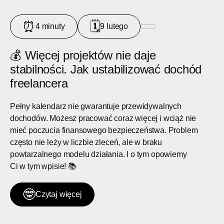
⏰
🗓
4 minuty
9 lutego
💰 Więcej projektów nie daje
stabilności. Jak ustabilizować dochód
freelancera
Pełny kalendarz nie gwarantuje przewidywalnych
dochodów. Możesz pracować coraz więcej i wciąż nie
mieć poczucia finansowego bezpieczeństwa. Problem
często nie leży w liczbie zleceń, ale w braku
powtarzalnego modelu działania. I o tym opowiemy
Ci w tym wpisie! 📚
🤓
Czytaj więcej