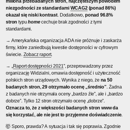
miliona przebadanych stron, najczęstszym powodem
niezgodności ze standardami
WCAG2
(ponad 86%)
okazał się niski kontrast
. Dodatkowo,
ponad 96.8%
stron
typu
home
cechuje brak zgodności z tymi
standardami.
→ Amerykańska organizacja ADA nie próżnuje i zaskarża
firmy, które zaniedbują kwestie dostępności w cyfrowym
świecie.
Zobacz raport
.
→ „
Raport dostępności 2021
”, przeprowadzony przez
organizację Widzialni, omawia dostępność i użyteczność
polskich stron urządowych. Wynika z niego, że
na 50
badanych stron, 29 otrzymało ocenę „średnio”
. Żadna
z badanych nie otrzymała oceny „bardzo źle”, ale i „bardzo
dobrze”. Tylko 12 stron otrzymało ocenę „dobrze”.
Oznacza to, że z większości badanych stron www da
się korzystać, ale nie jest to przyjemne doświadczenie
.
🤯 Sporo, prawda? A sytuacja i tak się poprawia. Zgodnie