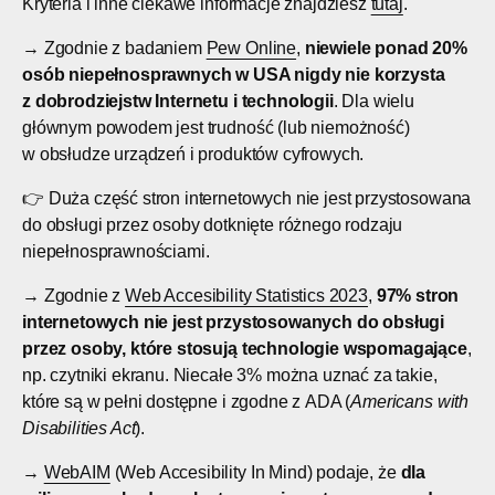
Kryteria i inne ciekawe informacje znajdziesz
tutaj
.
→ Zgodnie z badaniem
Pew Online
,
niewiele ponad 20%
osób niepełnosprawnych w USA nigdy nie korzysta
z dobrodziejstw Internetu i technologii
. Dla wielu
głównym powodem jest trudność (lub niemożność)
w obsłudze urządzeń i produktów cyfrowych.
👉 Duża część stron internetowych nie jest przystosowana
do obsługi przez osoby dotknięte różnego rodzaju
niepełnosprawnościami.
→ Zgodnie z
Web Accesibility Statistics 2023
,
97% stron
internetowych nie jest przystosowanych do obsługi
przez osoby, które stosują technologie wspomagające
,
np. czytniki ekranu. Niecałe 3% można uznać za takie,
które są w pełni dostępne i zgodne z ADA (
Americans with
Disabilities Act
).
→
WebAIM
(Web Accesibility In Mind) podaje, że
dla