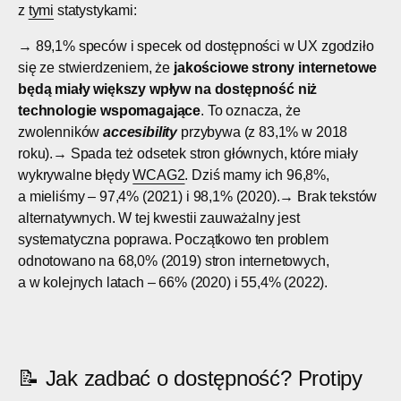
z
tymi
statystykami:
→ 89,1% speców i specek od dostępności w UX zgodziło
się ze stwierdzeniem, że
jakościowe strony internetowe
będą miały większy wpływ na dostępność niż
technologie wspomagające
. To oznacza, że
zwolenników
accesibility
przybywa (z 83,1% w 2018
roku).→ Spada też odsetek stron głównych, które miały
wykrywalne błędy
WCAG2
. Dziś mamy ich 96,8%,
a mieliśmy – 97,4% (2021) i 98,1% (2020).→ Brak tekstów
alternatywnych. W tej kwestii zauważalny jest
systematyczna poprawa. Początkowo ten problem
odnotowano na 68,0% (2019) stron internetowych,
a w kolejnych latach – 66% (2020) i 55,4% (2022).
📝 Jak zadbać o dostępność? Protipy