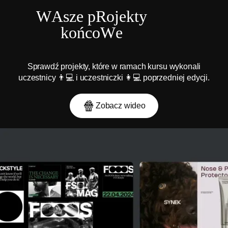
W
Asze p
R
ojekty
k
ońco
W
e
Sprawdź projekty, które w ramach kursu wykonali
uczestnicy 👨💻 i uczestniczki 👩💻 poprzedniej edycji.
🍿
Zobacz wideo