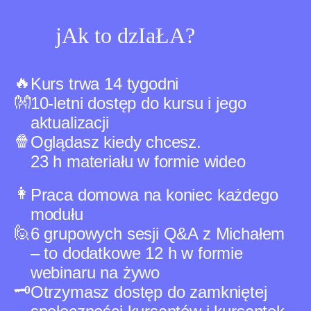
j
A
k
to dzIaŁA?
🔥
Kurs trwa 14 tygodni
👐
10-letni dostęp do kursu i jego
aktualizacji
🍿
Oglądasz kiedy chcesz.
23 h materiału w formie wideo
👩
Praca domowa na koniec każdego
modułu
🙋
6 grupowych sesji Q&A z Michałem
– to dodatkowe 12 h w formie
webinaru na żywo
🗝️
Otrzymasz dostęp do zamkniętej