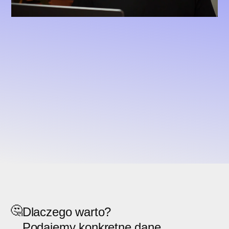
🤔
Dlaczego warto?
Podajemy konkretne dane