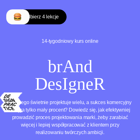
🎁
Odbierz 4 lekcje
14-tygodniowy kurs online
brAnd
DesIg
ne
R
Dlaczego świetnie projektuje wielu, a sukces komercyjny
osiąga tylko mały procent? Dowiedz się, jak efektywniej
prowadzić proces projektowania marki, żeby zarabiać
więcej i lepiej współpracować z klientem przy
realizowaniu twórczych ambicji.