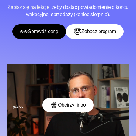
Zapisz się na lekcje
, żeby dostać powiadomienie o końcu
wakacyjnej sprzedaży (koniec sierpnia).
👀
🤓
Sprawdź cenę
Zobacz program
🍿
Obejrzyj intro
2:05
⏰