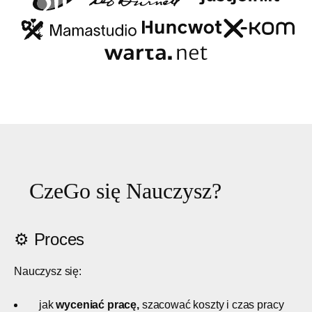
Cze
G
o się
N
a
uczysz?
⚙️ Proces
Nauczysz się:
jak
wyceniać pracę,
szacować koszty i czas pracy