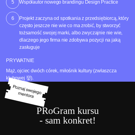
5
Współautor nowego brandingu Design Practice
6
Projekt zaczyna od spotkania z przedsiębiorcą, który
często jeszcze nie wie co ma zrobić, by stworzyć
tożsamość swojej marki, albo zwyczajnie nie wie,
dlaczego jego firma nie zdobywa pozycji na jaką
zasługuje
PRYWATNIE
Mąż, ojciec dwóch córek, miłośnik kultury (zwłaszcza
klubowej 👹).
P
R
o
G
ram k
u
rsu
- sam konkret!