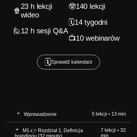
23 h lekcji
🤓
140 lekcji
🍿
wideo
🗓️
14 tygodni
🙋
12 h sesji Q&A
📺
10 webinarów
🗓
Sprawdź kalendarz
5 lekcji • 13 min
Wprowadzenie
7 lekcji • 32
M1 👉 Rozdział 1. Definicja
1. Ważne info organizacyjne
04:18
min
brandingu (32 minuty)