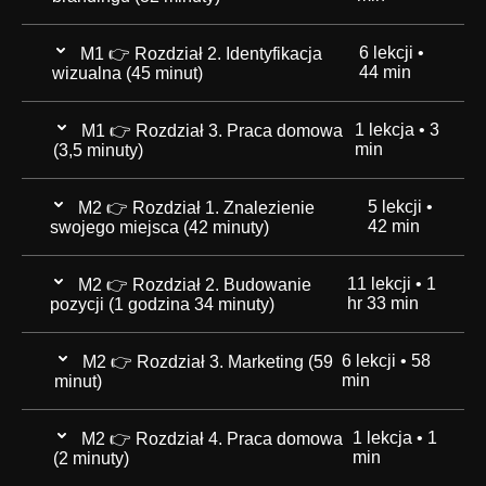
6 lekcji •
M1 👉 Rozdział 2. Identyfikacja
1.1 Definicja brandingu
06:35
2. Cześć
00:56
44 min
wizualna (45 minut)
1 lekcja • 3
M1 👉 Rozdział 3. Praca domowa
2.1 Zadania identyfikacji wizualnej
07:37
1.2 Sedno pracy w brandingu
03:41
min
(3,5 minuty)
3. Treść kursu
03:48
5 lekcji •
M2 👉 Rozdział 1. Znalezienie
3.1 Praca domowa
03:36
2.2 Składowe identyfikacji wizualnej
04:01
42 min
swojego miejsca (42 minuty)
1.3 Zadania brandingu w biznesie
05:51
4. O kursantkach i kursantach
01:58
11 lekcji • 1
M2 👉 Rozdział 2. Budowanie
1.1 Wprowadzenie
02:57
hr 33 min
pozycji (1 godzina 34 minuty)
2.3 Tworzenie contentu wizualnego
12:26
1.4 Branding a marketing
03:55
5. Pliki robocze
02:03
6 lekcji • 58
M2 👉 Rozdział 3. Marketing (59
2.1 Challenge
07:39
1.2 Miejsca na rynku pracy
08:51
min
minut)
2.4 System i jego użytkownicy
08:51
1.5 Branding dzisiaj
05:52
1 lekcja • 1
M2 👉 Rozdział 4. Praca domowa
3.1 Mindset
18:18
2.2 Odpowiednie kompetencje
10:13
min
(2 minuty)
1.3 Specjalizacja
16:50
2.5 Jaka powinna być dobra identyfikacja
1.6 Składowe brandingu
04:07
07:50