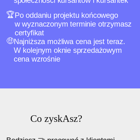
społeczności kursantów i kursantek
🏆
Po oddaniu projektu końcowego
w wyznaczonym terminie otrzymasz
certyfikat
🤑
Najniższa możliwa cena jest teraz.
W kolejnym oknie sprzedażowym
cena wzrośnie
C
o
zysk
A
sz?