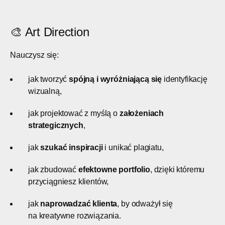
🎨 Art Direction
Nauczysz się:
jak tworzyć
spójną i wyróżniającą się
identyfikację
wizualną,
jak projektować z myślą o
założeniach
strategicznych
,
jak
szukać inspiracji
i unikać plagiatu,
jak zbudować
efektowne portfolio
, dzięki któremu
przyciągniesz klientów,
jak
naprowadzać klienta
, by odważył się
na kreatywne rozwiązania.