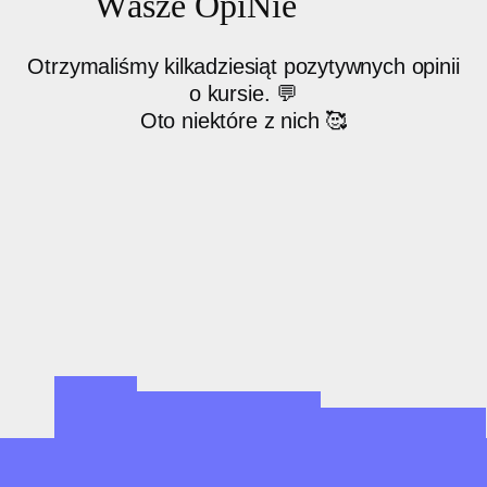
W
asze
O
p
i
N
i
e
Otrzymaliśmy kilkadziesiąt pozytywnych opinii
o kursie. 💬
Oto niektóre z nich 🥰