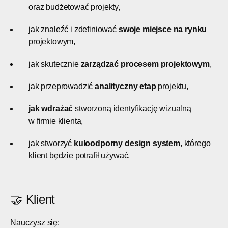
oraz budżetować projekty,
jak znaleźć i zdefiniować
swoje miejsce na rynku
projektowym,
jak skutecznie
zarządzać procesem
projektowym
,
jak przeprowadzić
analityczny etap
projektu,
jak
wdrażać
stworzoną identyfikację wizualną
w firmie klienta,
jak stworzyć
kuloodporny design system
, którego
klient będzie potrafił używać.
🤝 Klient
Nauczysz się: